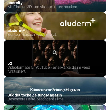
enercity
Mit Film und 3D eine Vision sichtbar machen.
aluderm® 
Sichtbar machen, was schützt.
o2
Videoformate für YouTube – eine Marke, die im Feed 
funktioniert.
Süddeutsche Zeitung Magazin
Besondere Hefte, besondere Filme.